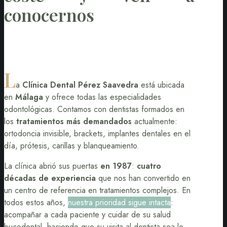
conocernos
L
a
Clínica Dental Pérez Saavedra
está ubicada
en
Málaga
y ofrece todas las especialidades
odontológicas. Contamos con dentistas formados en
los
tratamientos más demandados
actualmente:
ortodoncia invisible, brackets, implantes dentales en el
día, prótesis, carillas y blanqueamiento.
La clínica abrió sus puertas
en 1987
:
cuatro
décadas de experiencia
que nos han convertido en
un centro de referencia en tratamientos complejos. En
todos estos años,
nuestra prioridad sigue intacta
:
acompañar a cada paciente y cuidar de su salud
bucodental, haciendo que su visita al dentista sea lo